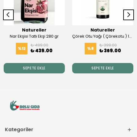
Natureller
Natureller
Nar Ekşisi Tatlı Ekşi 280 gr
Çörek Otu Yağı ( Çörekotu ) 100 ml Soğuk Press
₺ 499.00
₺ 399.00
%
12
%
8
₺ 439.00
₺ 369.00
SEPETE EKLE
SEPETE EKLE
Kategoriler