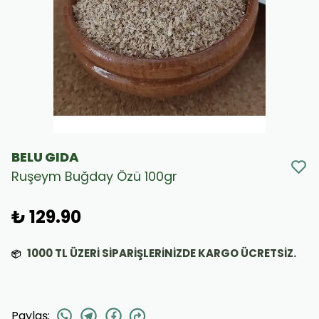
BELU GIDA
Ruşeym Buğday Özü 100gr
₺ 129.90
1000
TL ÜZERİ SİPARİŞLERİNİZDE KARGO ÜCRETSİZ.
📦
Paylaş
: