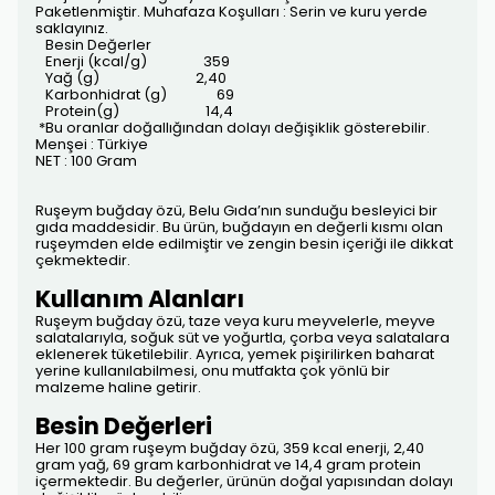
Paketlenmiştir. Muhafaza Koşulları : Serin ve kuru yerde
saklayınız.
Besin Değerler
Enerji (kcal/g) 359
Yağ (g) 2,40
Karbonhidrat (g) 69
Protein(g) 14,4
*Bu oranlar doğallığından dolayı değişiklik gösterebilir.
Menşei : Türkiye
NET : 100 Gram
Ruşeym buğday özü, Belu Gıda’nın sunduğu besleyici bir
gıda maddesidir. Bu ürün, buğdayın en değerli kısmı olan
ruşeymden elde edilmiştir ve zengin besin içeriği ile dikkat
çekmektedir.
Kullanım Alanları
Ruşeym buğday özü, taze veya kuru meyvelerle, meyve
salatalarıyla, soğuk süt ve yoğurtla, çorba veya salatalara
eklenerek tüketilebilir. Ayrıca, yemek pişirilirken baharat
yerine kullanılabilmesi, onu mutfakta çok yönlü bir
malzeme haline getirir.
Besin Değerleri
Her 100 gram ruşeym buğday özü, 359 kcal enerji, 2,40
gram yağ, 69 gram karbonhidrat ve 14,4 gram protein
içermektedir. Bu değerler, ürünün doğal yapısından dolayı