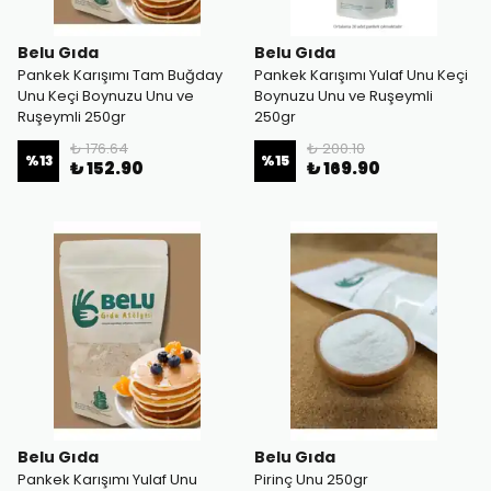
Belu Gıda
Belu Gıda
Pankek Karışımı Tam Buğday
Pankek Karışımı Yulaf Unu Keçi
Unu Keçi Boynuzu Unu ve
Boynuzu Unu ve Ruşeymli
Ruşeymli 250gr
250gr
₺ 176.64
₺ 200.10
%
13
%
15
₺ 152.90
₺ 169.90
Belu Gıda
Belu Gıda
Pankek Karışımı Yulaf Unu
Pirinç Unu 250gr