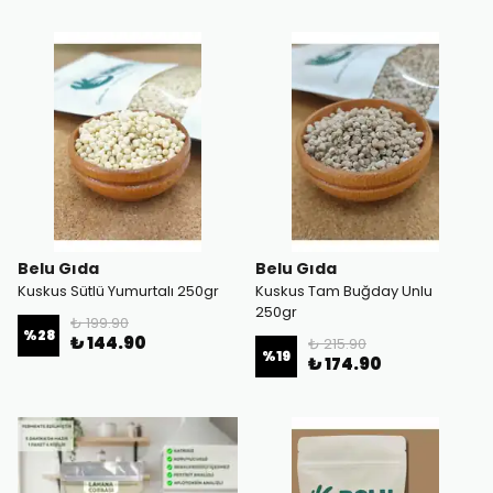
Belu Gıda
Belu Gıda
Kuskus Sütlü Yumurtalı 250gr
Kuskus Tam Buğday Unlu
250gr
₺ 199.90
%
28
₺ 144.90
₺ 215.90
%
19
₺ 174.90