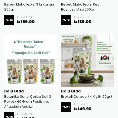
Bebek Muhallebisi 3'lü Karışım
Bebek Muhallebisi Keçi
200gr
Boynuzu Unlu 200gr
₺ 229.00
₺ 225.00
%
13
%
16
₺ 199.00
₺ 189.00
Belu Gıda
Belu Gıda
Botanika Serisi Çorba Seti 3
Brokoli Çorbası (4 Kişilik 60gr)
Paket x 60 Gram Pestisit ve
₺ 189.90
Aflatoksin Analizli
%
21
₺ 149.90
₺ 459.70
%
10