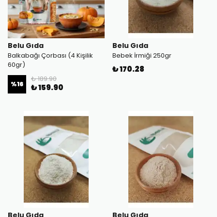
Belu Gıda
Belu Gıda
Balkabağı Çorbası (4 Kişilik
Bebek İrmiği 250gr
60gr)
₺ 170.28
₺ 189.90
%
16
₺ 159.90
Belu Gıda
Belu Gıda