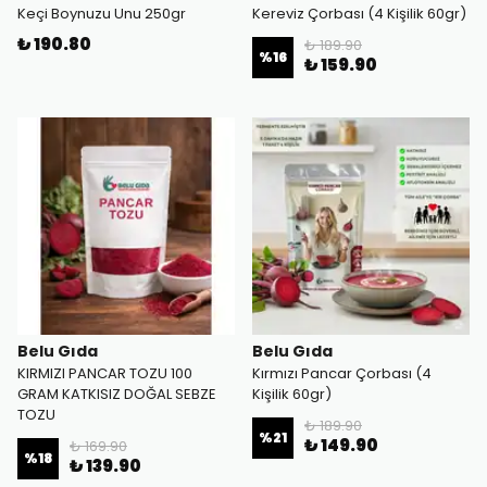
Keçi Boynuzu Unu 250gr
Kereviz Çorbası (4 Kişilik 60gr)
₺ 190.80
₺ 189.90
%
16
₺ 159.90
Belu Gıda
Belu Gıda
KIRMIZI PANCAR TOZU 100
Kırmızı Pancar Çorbası (4
GRAM KATKISIZ DOĞAL SEBZE
Kişilik 60gr)
TOZU
₺ 189.90
%
21
₺ 149.90
₺ 169.90
%
18
₺ 139.90