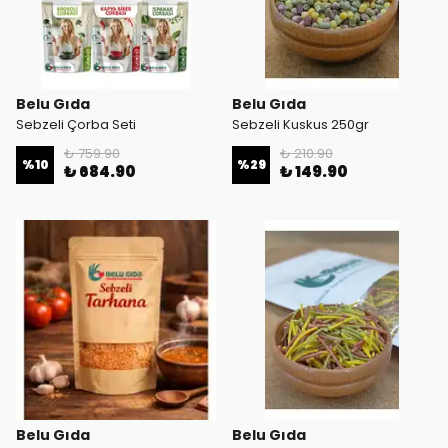
Belu Gıda
Belu Gıda
Sebzeli Çorba Seti
Sebzeli Kuskus 250gr
₺ 759.90
₺ 210.90
%
10
%
29
₺ 684.90
₺ 149.90
Belu Gıda
Belu Gıda