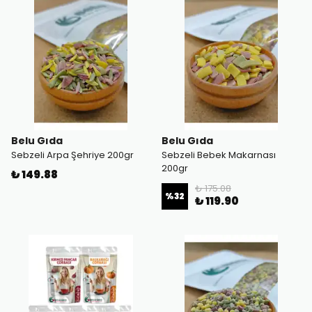
Belu Gıda
Belu Gıda
Sebzeli Arpa Şehriye 200gr
Sebzeli Bebek Makarnası
200gr
₺ 149.88
₺ 175.08
%
32
₺ 119.90