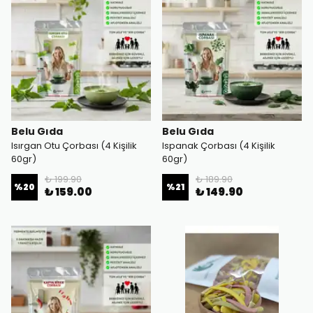
Belu Gıda
Belu Gıda
Isırgan Otu Çorbası (4 Kişilik
Ispanak Çorbası (4 Kişilik
60gr)
60gr)
₺ 199.90
₺ 189.90
%
20
%
21
₺ 159.00
₺ 149.90