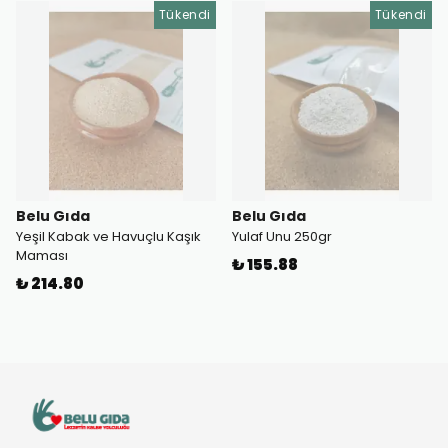
Tükendi
Tükendi
Belu Gıda
Belu Gıda
Yeşil Kabak ve Havuçlu Kaşık
Yulaf Unu 250gr
Maması
₺ 155.88
₺ 214.80