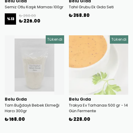
Belu Gıda
Belu Gıda
Semiz Otlu Kaşık Maması 100gr
Tahıl Grubu Ek Gıda Seti
₺ 358.80
₺ 260.00
%
13
₺ 226.00
Tükendi
Tükendi
Belu Gıda
Belu Gıda
Tam Buğdaylı Bebek Ekmeği
Trakya Ev Tarhanası 500 gr - 14
Harcı 300gr
Gün Fermente
₺ 168.00
₺ 228.00