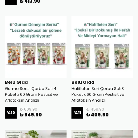
₺ 413.90
Belu Gıda
Belu Gıda
Gurme Serisi Çorba Seti 4
Hafifleten Seri Çorba Seti3
Paket x 60 Gram Pestisit ve
Paket x 60 Gram Pestisit ve
Aflatoksin Analizli
Aflatoksin Analizli
₺ 609.90
₺ 459.90
%
10
%
11
₺ 549.90
₺ 409.90