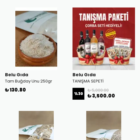
Belu Gıda
Belu Gıda
Tam Buğday Unu 250gr
TANIŞMA SEPETİ
₺ 130.80
₺ 5,000.00
%
30
₺ 3,500.00