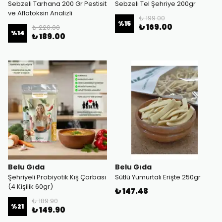
Sebzeli Tarhana 200 Gr Pestisit
Sebzeli Tel Şehriye 200gr
ve Aflatoksin Analizli
₺ 199.00
%
15
₺ 169.00
₺ 220.00
%
14
₺ 189.00
Belu Gıda
Belu Gıda
Şehriyeli Probiyotik Kış Çorbası
Sütlü Yumurtalı Erişte 250gr
(4 Kişilik 60gr)
₺ 147.48
₺ 189.90
%
21
₺ 149.90