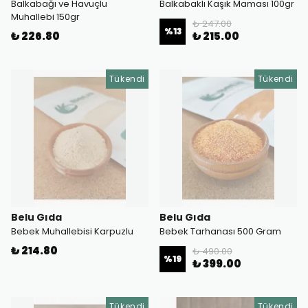
Balkabağı ve Havuçlu
Balkabaklı Kaşık Maması 100gr
Muhallebi 150gr
₺ 247.00
%
13
₺ 226.80
₺ 215.00
Tükendi
Tükendi
Belu Gıda
Belu Gıda
Bebek Muhallebisi Karpuzlu
Bebek Tarhanası 500 Gram
₺ 214.80
₺ 490.00
%
19
₺ 399.00
Tükendi
Tükendi