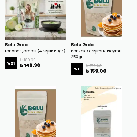
Belu Gıda
Belu Gıda
Lahana Çorbası (4 Kişilik 60gr)
Pankek Karışımı Ruşeymli
250gr
₺ 189.90
%
21
₺ 149.90
₺ 179.00
%
11
₺ 159.00