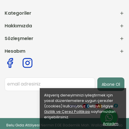
Kategoriler
Hakkımızda
Sözleşmeler
Hesabım
Abone Ol
Alışveriş deneyiminizi iyileştirmek için
yasal düzenlemelere uygun çerezler
(cookies) kullanıyoruz. Detaylı bilgiye
Gizlilik ve Çerez Politikası
sayfamızdan
erişebilirsiniz.
Anladım
Belu Gıda Atölyesi Nermin EGE Bademlik Mah. Walldrof Cad. No