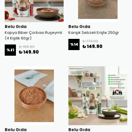
Belu Gıda
Belu Gıda
Kapya Biber Çorbası Ruşeymli
Karışık Sebzeli Erişte 250gr
(4 Kişilik 60gr)
₺ 174.00
%
14
₺ 149.90
₺ 189.90
%
21
₺ 149.90
Belu Gıda
Belu Gıda