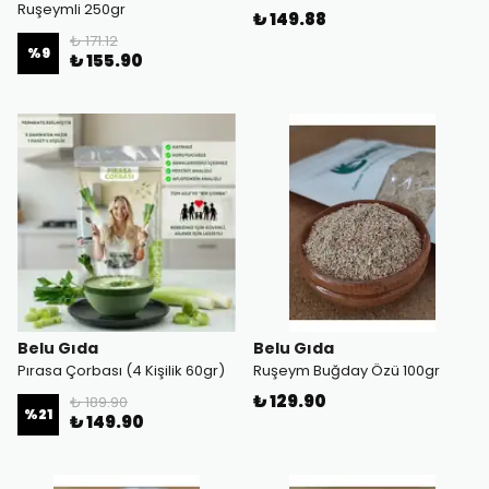
Ruşeymli 250gr
₺ 149.88
₺ 171.12
%
9
₺ 155.90
Belu Gıda
Belu Gıda
Pırasa Çorbası (4 Kişilik 60gr)
Ruşeym Buğday Özü 100gr
₺ 129.90
₺ 189.90
%
21
₺ 149.90