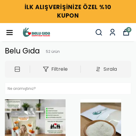
1000 TL ÜZERİ KARGO BEDAVA
0
Belu Gıda
52
ürün
Filtrele
Sırala