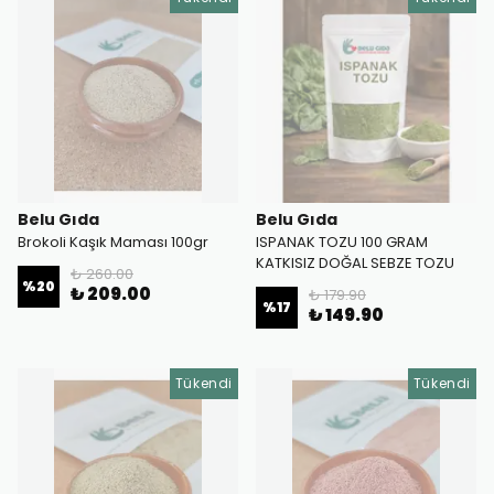
Belu Gıda
Belu Gıda
Brokoli Kaşık Maması 100gr
ISPANAK TOZU 100 GRAM
KATKISIZ DOĞAL SEBZE TOZU
₺ 260.00
%
20
₺ 209.00
₺ 179.90
%
17
₺ 149.90
Tükendi
Tükendi