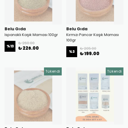
Belu Gıda
Belu Gıda
Ispanaklı Kaşık Maması 100gr
Kırmızı Pancar Kaşık Maması
100gr
₺ 260.00
%
13
₺ 226.00
₺ 205.00
%
3
₺ 199.00
Tükendi
Tükendi