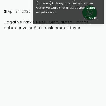
(cookies) kullanıyoruz. Detaylı bilgiye
Gizlilik ve Çerez Politikası
sayfamızdan
Apr 24, 2025
erişebilirsiniz.
Anladım
Doğal ve katkısız Belu Gıda Pırasa Çorbası,
bebekler ve sağlıklı beslenmek isteyen
yetişkinler için ideal. Rafine şeker, tuz ve
koruyucu içermez. Pratik, besleyici ve lezzetli!
DEVAMINI OKU