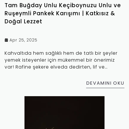
Tam Buğday Unlu Keçiboynuzu Unlu ve
Ruşeymli Pankek Karışımı | Katkısız &
Doğal Lezzet
Apr 25, 2025
Kahvaltıda hem sağlıklı hem de tatlı bir şeyler
yemek isteyenler için mükemmel bir önerimiz
var! Rafine şekere elveda dedirten, lif ve
mineral açısından zengin Tam Buğday Unu,
Keçiboynuzu Unu ve Rüşeymli Pankek Karışımı,
DEVAMINI OKU
günün en önemli öğününü hem doyurucu hem
de keyifli bir ritüele dönüştürüyor. Bu blog
yazısında keçiboynuzu ununun faydalarından,
rüşeymin besin değerine, tam buğday ununun
tok tutucu etkisinden, nefis tarif önerilerine
kadar birçok şeyi bulacaksınız.