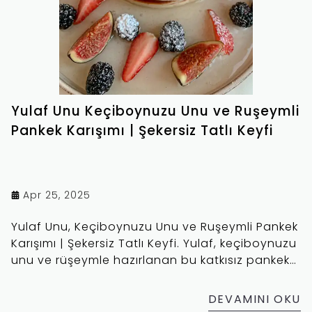
Yulaf Unu Keçiboynuzu Unu ve Ruşeymli
Pankek Karışımı | Şekersiz Tatlı Keyfi
Apr 25, 2025
Yulaf Unu, Keçiboynuzu Unu ve Ruşeymli Pankek
Karışımı | Şekersiz Tatlı Keyfi. Yulaf, keçiboynuzu
unu ve rüşeymle hazırlanan bu katkısız pankek
karışımı; şekersiz, doyurucu ve lezzetli bir
kahvaltı için mükemmel bir seçenektir.
DEVAMINI OKU