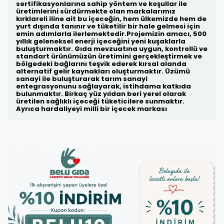
sertifikasyonlarına sahip yöntem ve koşullar ile
üretimlerini sürdürmekte olan markalarımız
kırklareli iline ait bu içeceğin, hem ülkemizde hem de
yurt dışında tanınır ve tüketilir bir hale gelmesi için
emin adımlarla ilerlemektedir.Projemizin amacı, 500
yıllık geleneksel enerji içeceğini yeni kuşaklarla
buluşturmaktır. Gıda mevzuatına uygun, kontrollü ve
standart ürünümüzün üretimini gerçekleştirmek ve
bölgedeki bağlarını teşvik ederek kırsal alanda
alternatif gelir kaynakları oluşturmaktır. Üzümü
sanayi ile buluşturarak tarım sanayi
entegrasyonunu sağlayarak, istihdama katkıda
bulunmaktır. Birkaç yüz yıldan beri yerel olarak
üretilen sağlıklı içeceği tüketicilere sunmaktır.
Ayrıca hardaliyeyi milli bir içecek markası