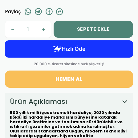
Paylaş
:
SEPETE EKLE
HEMEN AL
Ürün Açıklaması
500 yıllık milli içecekrumeli hardaliye, 2020 yılında
köklü iki hardaliye markasını bünyesine katarak,
hardaliye üretimine ve tanıtımına sürdürülebilir ve
istikrarlı çözümler getirmek adına kurulmuştur.
Uluslararası standartlara uygun, modern teknolojiyi
takip edip uygulayan, hijyen ve kalite