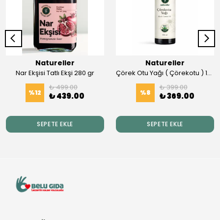
Natureller
Natureller
Nar Ekşisi Tatlı Ekşi 280 gr
Çörek Otu Yağı ( Çörekotu ) 100 ml Soğuk Press
₺ 499.00
₺ 399.00
%
12
%
8
₺ 439.00
₺ 369.00
SEPETE EKLE
SEPETE EKLE