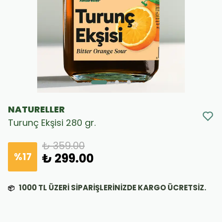
NATURELLER
Turunç Ekşisi 280 gr.
₺ 359.00
%
17
₺ 299.00
1000
TL ÜZERİ SİPARİŞLERİNİZDE KARGO ÜCRETSİZ.
📦