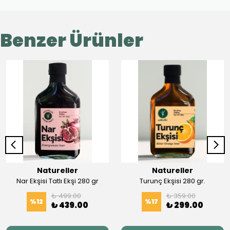
Benzer Ürünler
Natureller
Natureller
Nar Ekşisi Tatlı Ekşi 280 gr
Turunç Ekşisi 280 gr.
₺ 499.00
₺ 359.00
%
12
%
17
₺ 439.00
₺ 299.00