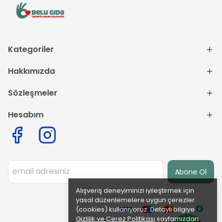
Kategoriler
Hakkımızda
Sözleşmeler
Hesabım
Abone Ol
Alışveriş deneyiminizi iyileştirmek için
yasal düzenlemelere uygun çerezler
(cookies) kullanıyoruz. Detaylı bilgiye
Gizlilik ve Çerez Politikası
sayfamızdan