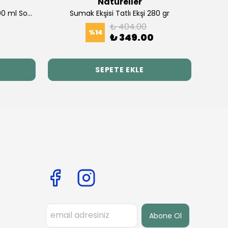
Natureller
Çörek Otu Yağı ( Çörekotu ) 100 ml Soğuk Press 2'li Set
Sumak Ekşisi Tatlı Ekşi 280 gr
₺ 404.00
%
14
₺ 349.00
SEPETE EKLE
Abone Ol