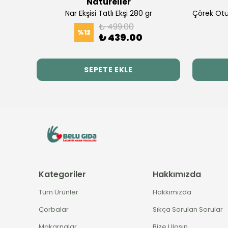
Natureller
Gurme Serisi Çorba Seti 4 Paket x 60 Gram Pestisit ve Aflatoksin Analizli
Nar Ekşisi Tatlı Ekşi 280 gr
₺ 499.00
%
12
₺ 439.00
SEPETE EKLE
Kategoriler
Hakkımızda
Tüm Ürünler
Hakkımızda
Çorbalar
Sıkça Sorulan Sorular
Makarnalar
Bize Ulaşın