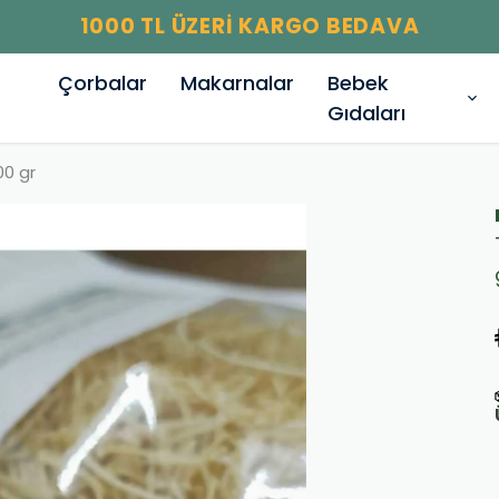
İLK ALIŞVERİŞİNİZE ÖZEL %10 KU
Çorbalar
Makarnalar
Bebek
Gıdaları
00 gr