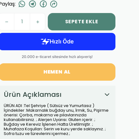
Paylaş
:
SEPETE EKLE
HEMEN AL
Ürün Açıklaması
ÜRÜN ADI :Tel Şehriye ( Sütsüz ve Yumurtasız )
İçindekiler :Makarnalık buğday unu, İrmik, Su, Pişirme
önerisi: Çorba, makarna ve pilavlarınızda
kullanabilirsiniz. ; Alerjen Uyarısı: Gluten içerir. ;
Buğday ve Kereviz İşlenen Hatta Üretilmiştir. ;
Muhafaza Koşulları: Serin ve kuru yerde saklayınız. ;
Sofra tuzu ve türevlerini içermez.;