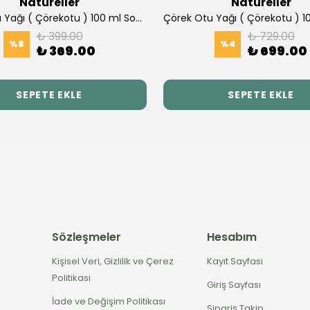
Natureller
Natureller
Çörek Otu Yağı ( Çörekotu ) 100 ml Soğuk Press
₺ 399.00
₺ 729.00
%
8
%
4
₺ 369.00
₺ 699.00
SEPETE EKLE
SEPETE EKLE
Sözleşmeler
Hesabım
Kişisel Veri, Gizlilik ve Çerez
Kayıt Sayfası
Politikası
Giriş Sayfası
İade ve Değişim Politikası
Sipariş Takip