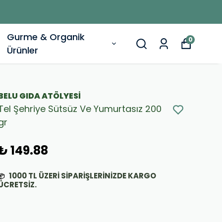
PON
Gurme & Organik
0
Ürünler
BELU GIDA ATÖLYESİ
Tel Şehriye Sütsüz Ve Yumurtasız 200
gr
₺ 149.88
1000
TL ÜZERİ SİPARİŞLERİNİZDE KARGO
📦
ÜCRETSİZ.