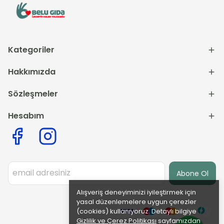
Kategoriler
Hakkımızda
Sözleşmeler
Hesabım
Abone Ol
Alışveriş deneyiminizi iyileştirmek için
yasal düzenlemelere uygun çerezler
(cookies) kullanıyoruz. Detaylı bilgiye
Gizlilik ve Çerez Politikası
sayfamızdan