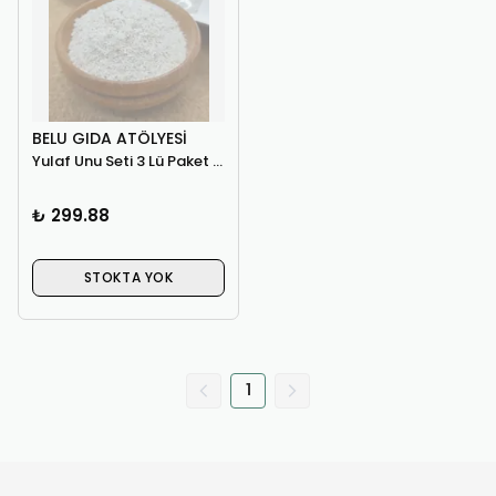
BELU GIDA ATÖLYESI
Yulaf Unu Seti 3 Lü Paket ( 250gr X 3 )
₺ 299.88
STOKTA YOK
1