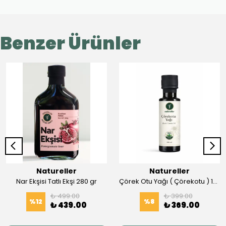
Benzer Ürünler
Natureller
Natureller
Nar Ekşisi Tatlı Ekşi 280 gr
Çörek Otu Yağı ( Çörekotu ) 100 ml Soğuk Press
₺ 499.00
₺ 399.00
%
12
%
8
₺ 439.00
₺ 369.00