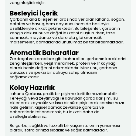
zenginleştirilmiştir.
Besleyici İçerik
Çorbanın ana bileşenleri arasında yer alan lahana, soğan,
patates ve havuç, hem doyurucu hem de besleyici
özellikleriyle dikkat çekmektedir. Bu bileşenler, çorbanın
zengin dokusunu ve doğal lezzetini oluştururken, taze
sarımsak, maydanoz ve dere otu gibi aromatik
malzemeler, damaklarda unutulmaz bir tat bırakmaktadır.
Aromatik Baharatlar
Zerdeçal ve karabiber gibi baharatlar, çorbanın karakterini
zenginleştirirken, yeşil mercimek, protein ve lif kaynağı
olarak besin değerini artırmaktadır. Mısır unu, çorbanın
pürüzsüz ve ipeksi bir dokuya sahip olmasını
sağlamaktadır.
Kolay Hazırlık
Lahana Çorbası, pratik bir pişirme tarifi ile hazırlanabilir.
Tereyağı veya zeytinyağı ile kavrulan çorba karışımı, su
eklenerek kaynatılır ve kısa bir süre pişirilerek servise hazır
hale getirilir. Kişisel damak zevkinize göre tuz ve
baharatlarla tatlandırarak, bu lezzeti daha da
özelleştirebilirsiniz.
Bu çorba, sağlıklı ve lezzetli bir yaşam tarzının yansıması
olarak, sofralarınıza sıcaklık ve sağlık katmaktadır.