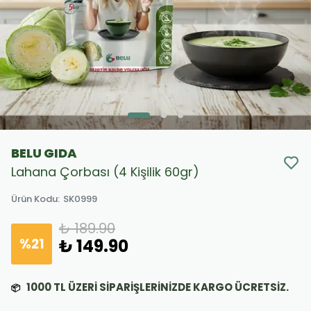
BELU GIDA
Lahana Çorbası (4 Kişilik 60gr)
Ürün Kodu
:
SK0999
₺ 189.90
%
21
₺ 149.90
1000
TL ÜZERİ SİPARİŞLERİNİZDE KARGO ÜCRETSİZ.
📦