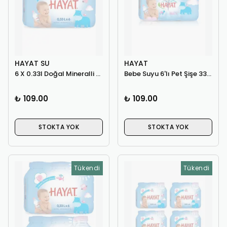
HAYAT SU
HAYAT
6 X 0.33l Doğal Mineralli Bebek Su + 2 Adet Suluk Aparatı
Bebe Suyu 6'lı Pet Şişe 330 ml
₺ 109.00
₺ 109.00
STOKTA YOK
STOKTA YOK
Tükendi
Tükendi