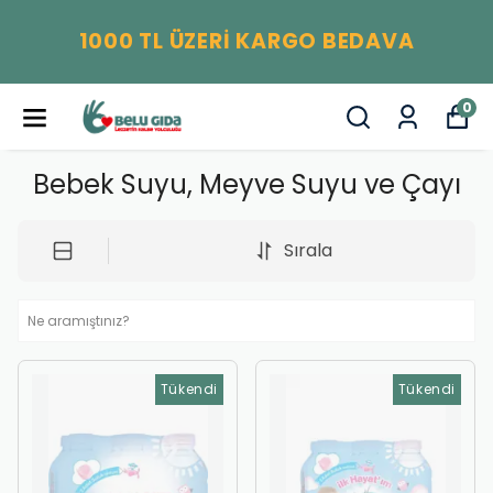
İLK ALIŞVERİŞİNİZE ÖZEL %1
VA
KUPON
0
Bebek Suyu, Meyve Suyu ve Çayı
Sırala
Tükendi
Tükendi