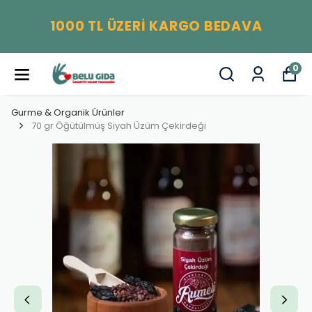
1000 TL ÜZERİ KARGO BEDAVA
0
Gurme & Organik Ürünler
70 gr Öğütülmüş Siyah Üzüm Çekirdeği