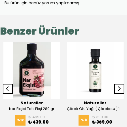
Bu ürün için henüz yorum yapılmamış.
Benzer Ürünler
Natureller
Natureller
Nar Ekşisi Tatlı Ekşi 280 gr
Çörek Otu Yağı ( Çörekotu ) 100 ml Soğuk Press
₺ 499.00
₺ 399.00
%
12
%
8
₺ 439.00
₺ 369.00