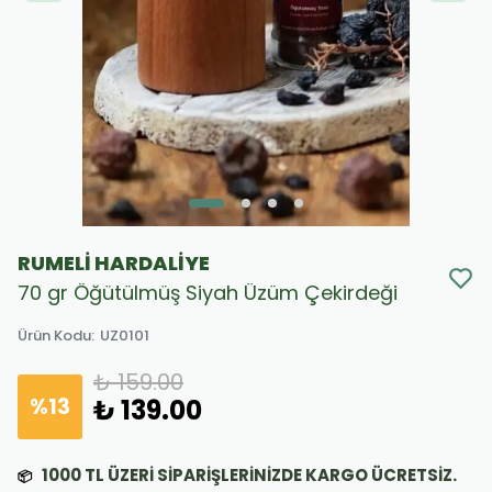
RUMELİ HARDALİYE
70 gr Öğütülmüş Siyah Üzüm Çekirdeği
Ürün Kodu
:
UZ0101
₺ 159.00
%
13
₺ 139.00
1000
TL ÜZERİ SİPARİŞLERİNİZDE KARGO ÜCRETSİZ.
📦