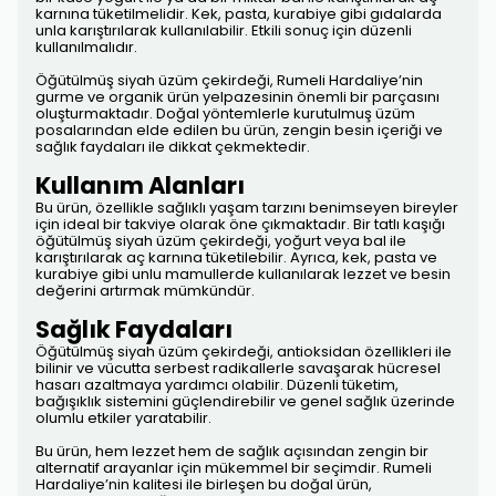
karnına tüketilmelidir. Kek, pasta, kurabiye gibi gıdalarda
unla karıştırılarak kullanılabilir. Etkili sonuç için düzenli
kullanılmalıdır.
Öğütülmüş siyah üzüm çekirdeği, Rumeli Hardaliye’nin
gurme ve organik ürün yelpazesinin önemli bir parçasını
oluşturmaktadır. Doğal yöntemlerle kurutulmuş üzüm
posalarından elde edilen bu ürün, zengin besin içeriği ve
sağlık faydaları ile dikkat çekmektedir.
Kullanım Alanları
Bu ürün, özellikle sağlıklı yaşam tarzını benimseyen bireyler
için ideal bir takviye olarak öne çıkmaktadır. Bir tatlı kaşığı
öğütülmüş siyah üzüm çekirdeği, yoğurt veya bal ile
karıştırılarak aç karnına tüketilebilir. Ayrıca, kek, pasta ve
kurabiye gibi unlu mamullerde kullanılarak lezzet ve besin
değerini artırmak mümkündür.
Sağlık Faydaları
Öğütülmüş siyah üzüm çekirdeği, antioksidan özellikleri ile
bilinir ve vücutta serbest radikallerle savaşarak hücresel
hasarı azaltmaya yardımcı olabilir. Düzenli tüketim,
bağışıklık sistemini güçlendirebilir ve genel sağlık üzerinde
olumlu etkiler yaratabilir.
Bu ürün, hem lezzet hem de sağlık açısından zengin bir
alternatif arayanlar için mükemmel bir seçimdir. Rumeli
Hardaliye’nin kalitesi ile birleşen bu doğal ürün,